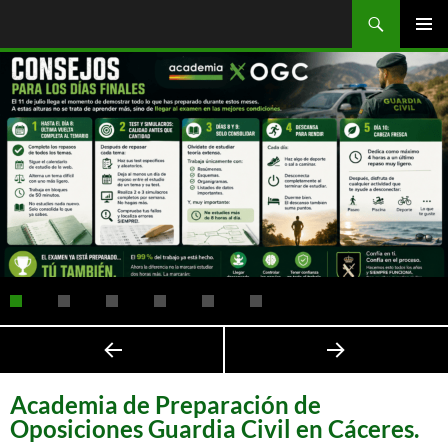
Saltar
Buscar
OGC
al
MENÚ
contenido
PRINCI
Academia de Preparación de
Oposiciones Guardia Civil en Cáceres.