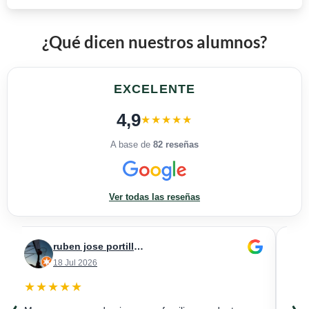
¿Qué dicen nuestros alumnos?
EXCELENTE
4,9
★★★★★
A base de
82 reseñas
Ver todas las reseñas
Jesús Francisco González Sánchez
JF
AH
18 Jul 2026
★★★★★
★★
‹
›