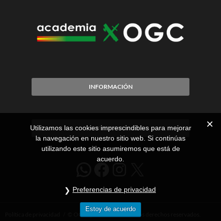
INFORMACIÓN
Utilizamos las cookies imprescindibles para mejorar
CITA PREVIA
la navegación en nuestro sitio web. Si continúas
utilizando este sitio asumiremos que está de
acuerdo.
WhatsApp
Facebook
Instagram
X
Preferencias de privacidad
Estoy de acuerdo
Política de privacidad
© OGCoposiciones. Todos los derechos reservados.