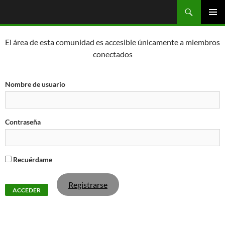
Saltar
Buscar
OGC
al
MENÚ
contenido
PRINCI
El área de esta comunidad es accesible únicamente a miembros
conectados
Nombre de usuario
Contraseña
Recuérdame
Registrarse
¿Olvidaste tu contraseña?