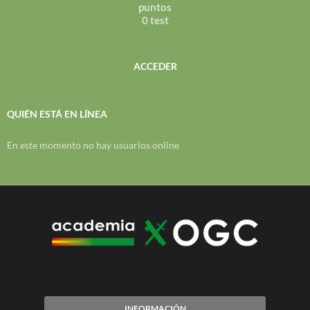
puntos
0 test
ACCEDER
QUIÉN ESTÁ EN LÍNEA
En este momento no hay usuarios online
INFORMACIÓN