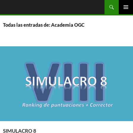
Saltar
Buscar
OGC
al
MENÚ
contenido
PRINCI
Todas las entradas de: Academia OGC
SIMULACRO 8