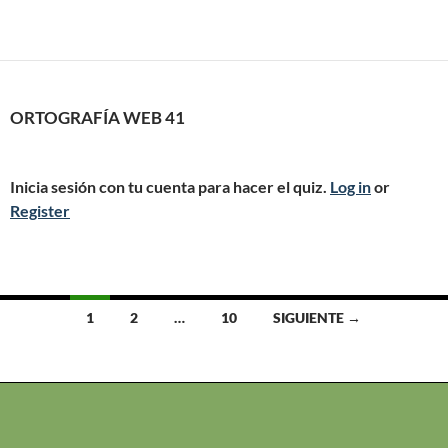
ORTOGRAFÍA WEB 41
Inicia sesión con tu cuenta para hacer el quiz.
Log in
or
Register
Ir
1
2
…
10
SIGUIENTE →
a
las
entradas