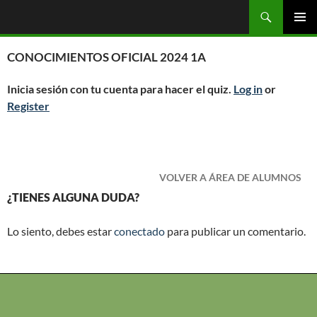
Saltar
Buscar
OGC
al
MENÚ
contenido
PRINCI
CONOCIMIENTOS OFICIAL 2024 1A
Inicia sesión con tu cuenta para hacer el quiz.
Log in
or
Register
VOLVER A ÁREA DE ALUMNOS
¿TIENES ALGUNA DUDA?
Lo siento, debes estar
conectado
para publicar un comentario.