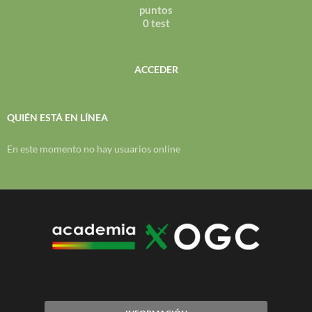
puntos
0 test
ACCEDER
QUIÉN ESTÁ EN LÍNEA
En este momento no hay usuarios online