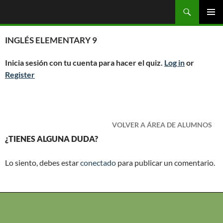
Saltar
Buscar
OGC
al
MENÚ
contenido
PRINCI
INGLÉS ELEMENTARY 9
Inicia sesión con tu cuenta para hacer el quiz.
Log in
or
Register
VOLVER A ÁREA DE ALUMNOS
¿TIENES ALGUNA DUDA?
Lo siento, debes estar
conectado
para publicar un comentario.