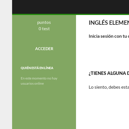
Saltar
Buscar
OGC
al
contenido
academia de preparacion de
INGLÉS ELEM
oposiciones al cuerpo de la Guardia
puntos
Civil.
0 test
Inicia sesión con tu
ACCEDER
QUIÉN ESTÁ EN LÍNEA
¿TIENES ALGUNA
En este momento no hay
usuarios online
Lo siento, debes est