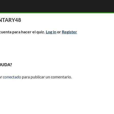
ENTARY48
 cuenta para hacer el quiz.
Log in
or
Register
 DUDA?
ar
conectado
para publicar un comentario.