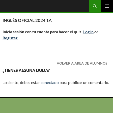
Saltar
Buscar
OGC
al
MENÚ
contenido
PRINCI
INGLÉS OFICIAL 2024 1A
Inicia sesión con tu cuenta para hacer el quiz.
Log in
or
Register
VOLVER A ÁREA DE ALUMNOS
¿TIENES ALGUNA DUDA?
Lo siento, debes estar
conectado
para publicar un comentario.