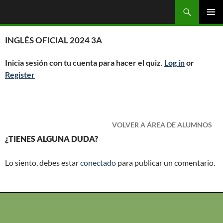
Saltar
Buscar
OGC
al
MENÚ
contenido
PRINCI
INGLÉS OFICIAL 2024 3A
Inicia sesión con tu cuenta para hacer el quiz.
Log in
or
Register
VOLVER A ÁREA DE ALUMNOS
¿TIENES ALGUNA DUDA?
Lo siento, debes estar
conectado
para publicar un comentario.