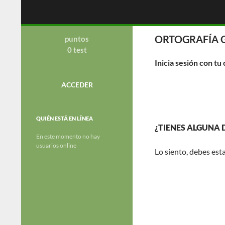
Saltar
Buscar
OGC
al
contenido
academia de preparacion de
ORTOGRAFÍA 
oposiciones al cuerpo de la Guardia
puntos
Civil.
0 test
Inicia sesión con tu
ACCEDER
QUIÉN ESTÁ EN LÍNEA
¿TIENES ALGUNA
En este momento no hay
usuarios online
Lo siento, debes est