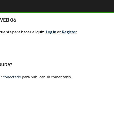
WEB 06
 cuenta para hacer el quiz.
Log in
or
Register
 DUDA?
ar
conectado
para publicar un comentario.