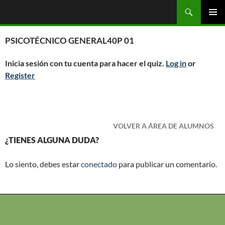
Saltar
Buscar
OGC
al
MENÚ
contenido
PRINCI
PSICOTÉCNICO GENERAL40P 01
Inicia sesión con tu cuenta para hacer el quiz.
Log in
or
Register
VOLVER A ÁREA DE ALUMNOS
¿TIENES ALGUNA DUDA?
Lo siento, debes estar
conectado
para publicar un comentario.