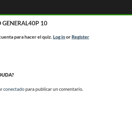
 GENERAL40P 10
 cuenta para hacer el quiz.
Log in
or
Register
 DUDA?
ar
conectado
para publicar un comentario.