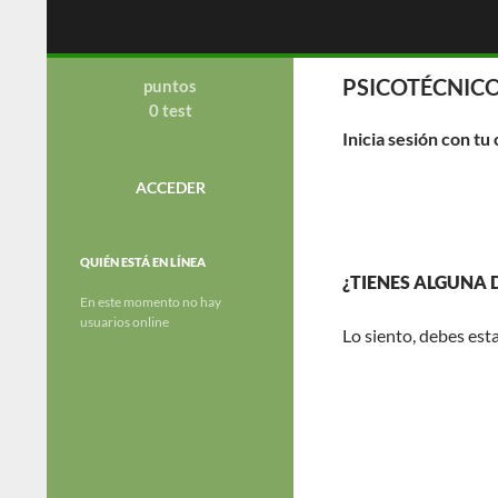
Saltar
Buscar
OGC
al
contenido
academia de preparacion de
PSICOTÉCNICO
oposiciones al cuerpo de la Guardia
puntos
Civil.
0 test
Inicia sesión con tu
ACCEDER
QUIÉN ESTÁ EN LÍNEA
¿TIENES ALGUNA
En este momento no hay
usuarios online
Lo siento, debes est