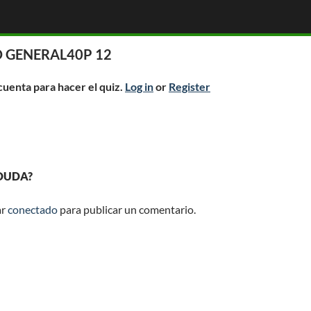
 GENERAL40P 12
 cuenta para hacer el quiz.
Log in
or
Register
 DUDA?
ar
conectado
para publicar un comentario.