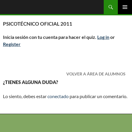
Saltar
Buscar
OGC
al
MENÚ
contenido
PRINCI
PSICOTÉCNICO OFICIAL 2011
Inicia sesión con tu cuenta para hacer el quiz.
Log in
or
Register
VOLVER A ÁREA DE ALUMNOS
¿TIENES ALGUNA DUDA?
Lo siento, debes estar
conectado
para publicar un comentario.