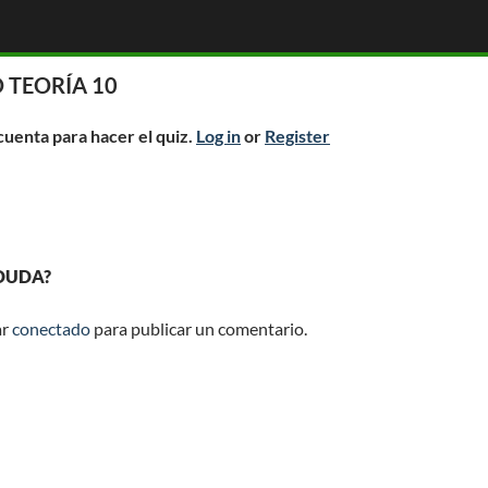
 TEORÍA 10
 cuenta para hacer el quiz.
Log in
or
Register
 DUDA?
ar
conectado
para publicar un comentario.