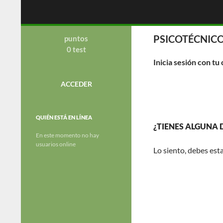
Saltar
Buscar
OGC
al
contenido
academia de preparacion de
PSICOTÉCNICO
oposiciones al cuerpo de la Guardia
puntos
Civil.
0 test
Inicia sesión con tu
ACCEDER
QUIÉN ESTÁ EN LÍNEA
¿TIENES ALGUNA
En este momento no hay
usuarios online
Lo siento, debes est