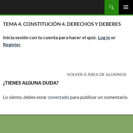
Saltar
Buscar
OGC
al
MENÚ
contenido
PRINCI
TEMA 4. CONSTITUCIÓN 4. DERECHOS Y DEBERES
Inicia sesión con tu cuenta para hacer el quiz.
Log in
or
Register
VOLVER A ÁREA DE ALUMNOS
¿TIENES ALGUNA DUDA?
Lo siento, debes estar
conectado
para publicar un comentario.