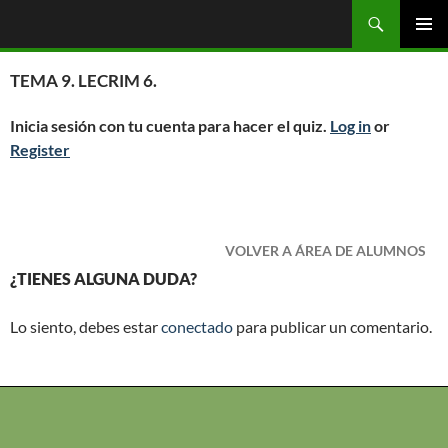
Saltar
Buscar
OGC
al
MENÚ
contenido
PRINCI
TEMA 9. LECRIM 6.
Inicia sesión con tu cuenta para hacer el quiz.
Log in
or
Register
VOLVER A ÁREA DE ALUMNOS
¿TIENES ALGUNA DUDA?
Lo siento, debes estar
conectado
para publicar un comentario.