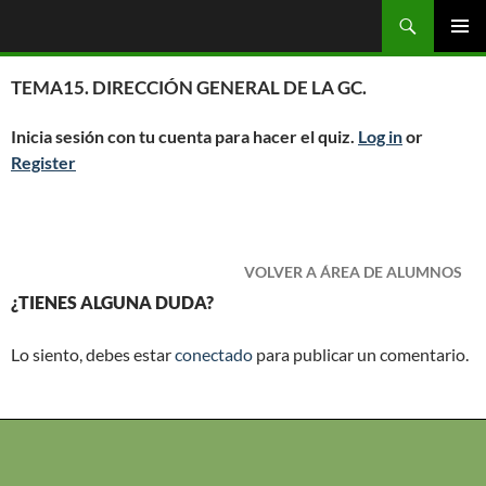
Saltar
Buscar
OGC
al
MENÚ
contenido
PRINCI
TEMA15. DIRECCIÓN GENERAL DE LA GC.
Inicia sesión con tu cuenta para hacer el quiz.
Log in
or
Register
VOLVER A ÁREA DE ALUMNOS
¿TIENES ALGUNA DUDA?
Lo siento, debes estar
conectado
para publicar un comentario.