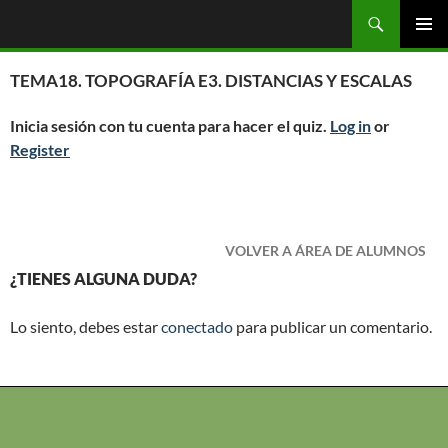
Saltar
Buscar
OGC
al
MENÚ
contenido
PRINCI
TEMA18. TOPOGRAFÍA E3. DISTANCIAS Y ESCALAS
Inicia sesión con tu cuenta para hacer el quiz.
Log in
or
Register
VOLVER A ÁREA DE ALUMNOS
¿TIENES ALGUNA DUDA?
Lo siento, debes estar
conectado
para publicar un comentario.